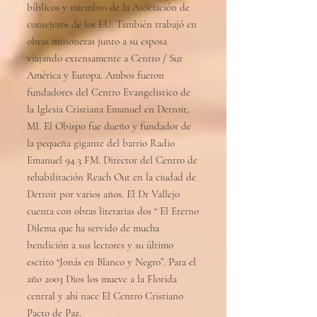
bíblicos y miembro de la Asociación de
consejeros de los EU. También trabajó en
obras misioneras junto a su esposa
viajando extensamente a Centro / Sur
América y Europa. Ambos fueron
fundadores del Centro Evangelistico de
la Iglesia Cristiana Emanuel en Detroit,
MI. El Obispo fue dueño y fundador de
la pequeña gigante del barrio Radio
Emanuel 94.3 FM. Director del Centro de
rehabilitación Reach Out en la ciudad de
Detroit por varios años. El Dr Vallejo
cuenta con obras literarias dos “ El Eterno
Dilema que ha servido de mucha
bendición a sus lectores y su último
escrito “Jonás en Blanco y Negro”. Para el
año 2003 Dios los mueve a la Florida
central y ahí nace El Centro Cristiano
Pacto de Paz.