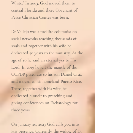
White.” In 2003, God moved them to
central Florida and there Covenant of
Peace Christian Center was born.
Dr Vallejo was a prolific columnist on
social networks reaching thousands of
souls and together with his wife he
dedicated 50 years to the ministry. At the
age of 18 he said an eternal yes to His
Lord. In 2019 he left the mantle of the
CCPDP pastorate to his son Daniel Cruz
and moved to his homeland Puerto Rico.
There, together with his wife, he
dedicated himself to preaching and
giving conferences on Eschatology for
three years.
On January 20, 2023 God calls you into
His presence. Currently the widow of Dr