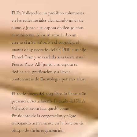
El Dr Vallejo fue un prolífico columnista
en las redes sociales alcanzando miles de
almas y junto a su esposa dedicó 50 años
al ministerio. A los 18 años le dio un
eterno sí a Su señor. En el 2019 deja el
manto del pastorado del CCPDP a su hijo
Daniel Cruz y se traslada a su tierra natal
Puerto Rico. Allí junto a su esposa se
dedica a la predicación y a llevar
conferencias de Escatología por tres años.
El 20 de Enero del 2023 Dios lo llama a Su
presencia. Actualmente la viuda del Dr A
Vallejo, Pastora Luz quedó como
Presidente de la corporación y sigue
trabajando activamente en la función de
obispo de dicha organización.