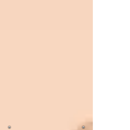
We strive to be a movement in the
community and not a monument. We
seek to help all those truly seeking to grow
spiritually in the kingdom of God. We
work as a team to reach the needy, edify
families and establish a strong faithful
remanent within the church. The word of
God that is preached at C.C.P.d.P is one
that will help restore, guide and even
build your relationship with God.
FOUNDERS