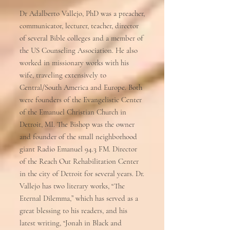
Dr Adalberto Vallejo, PhD was a preacher,
communicator, lecturer, teacher, director
of several Bible colleges and a member of
the US Counseling Association. He also
worked in missionary works with his
wife, traveling extensively to
Central/South America and Europe. Both
were founders of the Evangelistic Center
of the Emanuel Christian Church in
Detroit, MI. The Bishop was the owner
and founder of the small neighborhood
giant Radio Emanuel 94.3 FM. Director
of the Reach Out Rehabilitation Center
in the city of Detroit for several years. Dr.
Vallejo has two literary works, “The
Eternal Dilemma,” which has served as a
great blessing to his readers, and his
latest writing, “Jonah in Black and